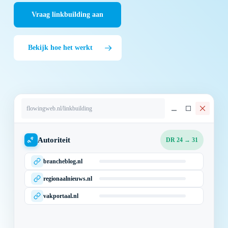
Vraag linkbuilding aan
Bekijk hoe het werkt
flowingweb.nl/linkbuilding
Autoriteit
DR 24 → 31
brancheblog.nl
regionaalnieuws.nl
vakportaal.nl